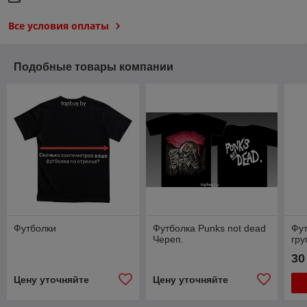
Все условия оплаты
Подобные товары компании
Футболки
Футболка Punks not dead
Фут
Череп.
гру
30
Цену уточняйте
Цену уточняйте