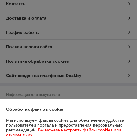
Контакты
Доставка и оплата
График работы
Полная версия сайта
Политика обработки cookies
Сайт создан на платформе Deal.by
Информация для покупателя
Индивидуальный предприниматель:
ИП Жильников Виктор Иванович
Обработка файлов cookie
г.Минск пр.газ."Звязда"14-1-224
Регистрационный номер ЕГР: 192166111
Мы используем файлы cookies для обеспечения удобства
пользователей портала и предоставления персональных
УНП: 192166111
рекомендаций.
Вы можете настроить файлы cookies или
отключить их.