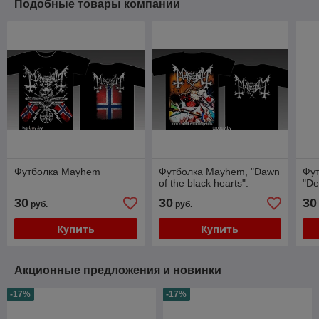
Подобные товары компании
Футболка Mayhem
Футболка Mayhem, "Dawn
Фу
of the black hearts".
"De
30
30
30
руб.
руб.
Купить
Купить
Акционные предложения и новинки
-17%
-17%