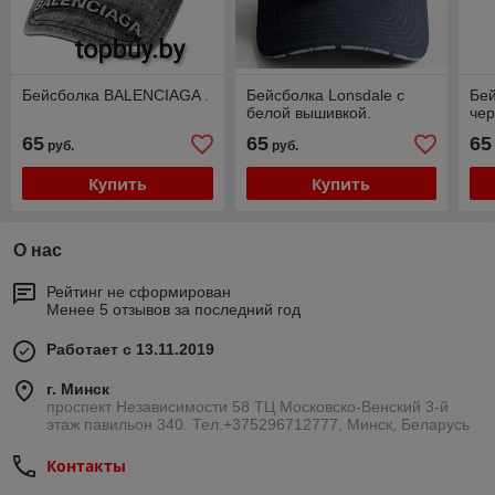
Бейсболка BALENCIAGA .
Бейсболка Lonsdale с
Бей
белой вышивкой.
чер
65
65
65
руб.
руб.
Купить
Купить
О нас
Рейтинг не сформирован
Менее 5 отзывов за последний год
Работает с 13.11.2019
г. Минск
проспект Независимости 58 ТЦ Московско-Венский 3-й
этаж павильон 340. Тел.+375296712777, Минск, Беларусь
Контакты