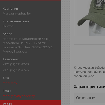
Магазин topbuy.by
Виктор
проспект Независимости 58 ТЦ
Московско-Венский 3-й этаж
павильон 340. Тел.+375296712777,
Минск, Беларусь
+375 (29) 671-37-77
Классическая бейсбо
+375 (29) 671-27-77
шестипанельной конс
головной убор.
topbuy.by
Характеристик
topbuy.by@yandex.by
Основные
КАРТА