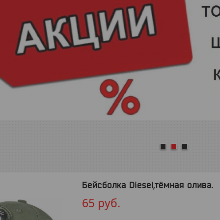
1
2
3
Бейсболка Diesel,тёмная олива.
65
руб.