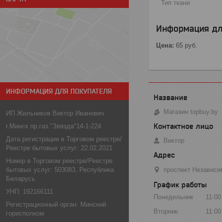
Тип ткани
Информация дл
Цена:
65
руб.
ИНФОРМАЦИЯ ДЛЯ ПОКУПАТЕЛЯ
Магазин topbuy.by
ИП Жильников Виктор Иванович
г.Минск пр.газ."Звязда"14-1-224
Дата регистрации в Торговом реестре/
Виктор
Реестре бытовых услуг: 22.02.2021
Номер в Торговом реестре/Реестре
бытовых услуг: 503083, Республика
проспект Независи
Беларусь
График работы
УНП: 192166111
Понедельник
11:00
Регистрационный орган: Минский
Вторник
11:00
горисполком