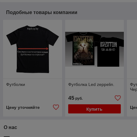
Подобные товары компании
Футболки
Футболка Led zeppelin.
Фут
Чер
45
руб.
Цену уточняйте
Це
Купить
О нас