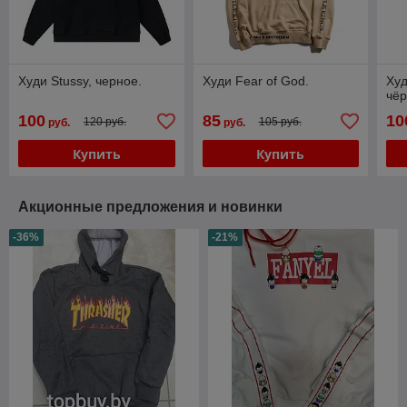
Худи Stussy, черное.
Худи Fear of God.
Худ
чёр
100
85
10
120 руб.
105 руб.
руб.
руб.
Купить
Купить
Акционные предложения и новинки
-36%
-21%