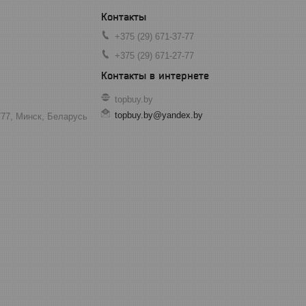
+375 (29) 671-37-77
+375 (29) 671-27-77
topbuy.by
topbuy.by@yandex.by
777, Минск, Беларусь