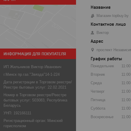
Магазин topbuy.by
Виктор
проспект Независи
ИНФОРМАЦИЯ ДЛЯ ПОКУПАТЕЛЯ
График работы
Понедельник
11:00
ИП Жильников Виктор Иванович
Вторник
11:00
г.Минск пр.газ."Звязда"14-1-224
Дата регистрации в Торговом реестре/
Среда
11:00
Реестре бытовых услуг: 22.02.2021
Четверг
11:00
Номер в Торговом реестре/Реестре
Пятница
11:00
бытовых услуг: 503083, Республика
Беларусь
Суббота
11:00
УНП: 192166111
Воскресенье
11:00
Регистрационный орган: Минский
горисполком