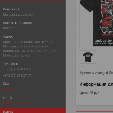
Магазин topbuy.by
Виктор
проспект Независимости 58 ТЦ
Московско-Венский 3-й этаж
павильон 340. Тел.+375296712777,
Минск, Беларусь
+375 (29) 671-37-77
Футболка Avenged Sev
+375 (29) 671-27-77
Информация дл
topbuy.by
Цена:
25
руб.
topbuy.by@yandex.by
КАРТА