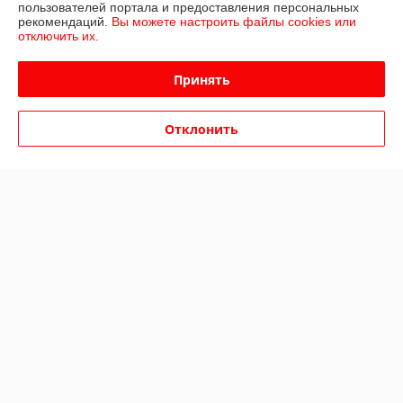
пользователей портала и предоставления персональных
Купить
Купить
рекомендаций.
Вы можете настроить файлы cookies или
отключить их.
-22%
-22%
Принять
Отклонить
Свитшот с принтом
Свитшот с принтом "Дети
"Юность-медведь".
проходных дворов".
В наличии
В наличии
35
35
45 руб.
45 руб.
руб.
руб.
Купить
Купить