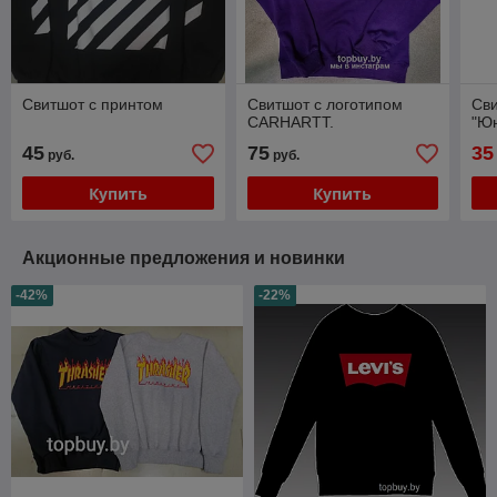
Свитшот с принтом
Свитшот с логотипом
Сви
CARHARTT.
"Юн
45
75
35
руб.
руб.
Купить
Купить
Акционные предложения и новинки
-42%
-22%