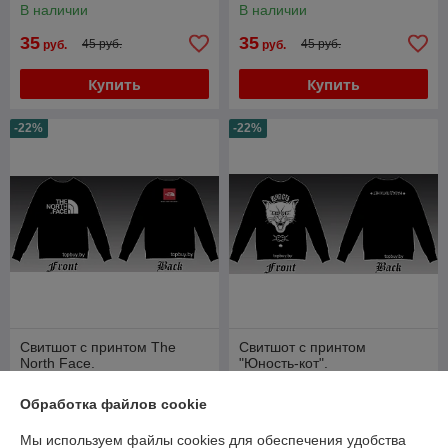
В наличии
В наличии
35
35
45 руб.
45 руб.
руб.
руб.
Купить
Купить
-22%
-22%
Свитшот с принтом The
Свитшот с принтом
North Face.
"Юность-кот".
В наличии
В наличии
Обработка файлов cookie
35
35
45 руб.
45 руб.
руб.
руб.
Мы используем файлы cookies для обеспечения удобства