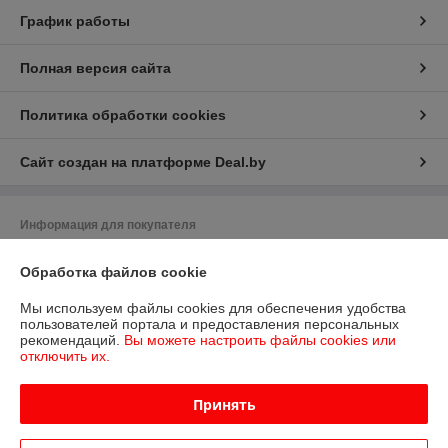
График работы
Полная версия сайта
Политика обработки cookies
Сайт создан на платформе Deal.by
Информация для покупателя
Индивидуальный предприниматель:
ИП Жильников Виктор Иванович
Обработка файлов cookie
г.Минск пр.газ."Звязда"14-1-224
Регистрационный номер ЕГР: 192166111
Мы используем файлы cookies для обеспечения удобства
пользователей портала и предоставления персональных
УНП: 192166111
рекомендаций.
Вы можете настроить файлы cookies или
отключить их.
Регистрационный орган: Минский горисполком
Дата регистрации компании: 21.11.2013
Принять
Ссылка на свидетельство/лицензию