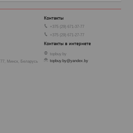
+375 (29) 671-37-77
+375 (29) 671-27-77
topbuy.by
topbuy.by@yandex.by
777, Минск, Беларусь