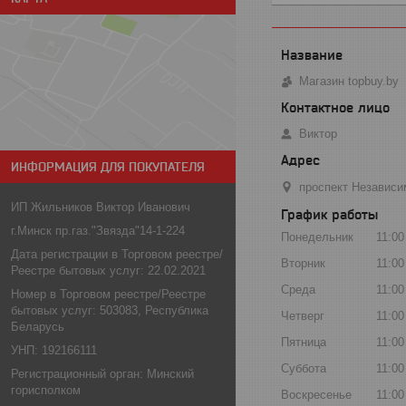
Магазин topbuy.by
Виктор
ИНФОРМАЦИЯ ДЛЯ ПОКУПАТЕЛЯ
проспект Независи
ИП Жильников Виктор Иванович
График работы
г.Минск пр.газ."Звязда"14-1-224
Понедельник
11:00
Дата регистрации в Торговом реестре/
Вторник
11:00
Реестре бытовых услуг: 22.02.2021
Среда
11:00
Номер в Торговом реестре/Реестре
бытовых услуг: 503083, Республика
Четверг
11:00
Беларусь
Пятница
11:00
УНП: 192166111
Суббота
11:00
Регистрационный орган: Минский
горисполком
Воскресенье
11:00