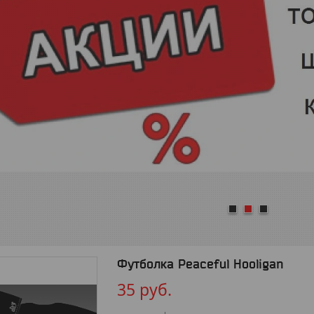
1
2
3
Футболка Peaceful Hooligan
35
руб.