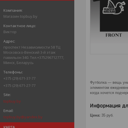
Магазин topbuy.by
Виктор
проспект Независимости 58 ТЦ
Московско-Венский 3-й этаж
павильон 340. Тел.+375296712777,
Минск, Беларусь
+375 (29) 671-37-77
Футболка — вещь уни
+375 (29) 671-27-77
элементом ежедневно
когда хочется подчер
topbuy.by
Информация дл
Цена:
35
руб.
topbuy.by@yandex.by
КАРТА