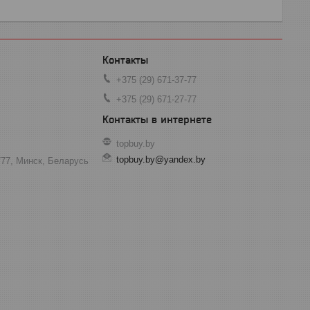
+375 (29) 671-37-77
+375 (29) 671-27-77
topbuy.by
topbuy.by@yandex.by
777, Минск, Беларусь