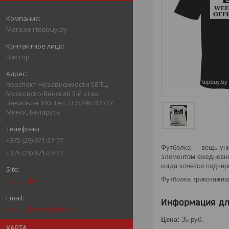
Магазин topbuy.by
Виктор
проспект Независимости 58 ТЦ
Московско-Венский 3-й этаж
павильон 340. Тел.+375296712777,
Минск, Беларусь
+375 (29) 671-37-77
Футболка — вещь уни
+375 (29) 671-27-77
элементом ежедневно
когда хочется подчер
Футболка трикотажная
topbuy.by
Информация дл
topbuy.by@yandex.by
Цена:
35
руб.
КАРТА