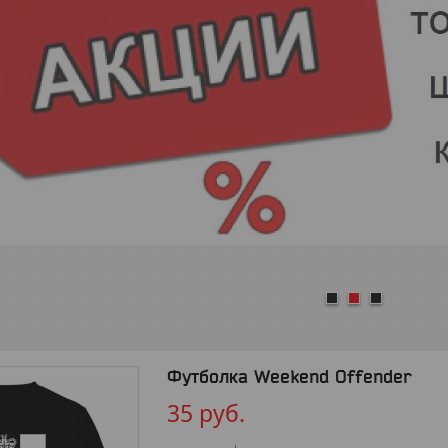
1
2
3
Футболка Weekend Offender
35
руб.