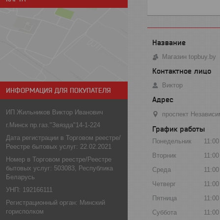
Магазин topbuy.by
Виктор
ИНФОРМАЦИЯ ДЛЯ ПОКУПАТЕЛЯ
ИП Жильников Виктор Иванович
проспект Независи
г.Минск пр.газ."Звязда"14-1-224
График работы
Дата регистрации в Торговом реестре/
Понедельник
11:00
Реестре бытовых услуг: 22.02.2021
Вторник
11:00
Номер в Торговом реестре/Реестре
бытовых услуг: 503083, Республика
Среда
11:00
Беларусь
Четверг
11:00
УНП: 192166111
Пятница
11:00
Регистрационный орган: Минский
горисполком
Суббота
11:00